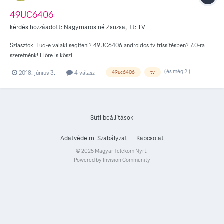
49UC6406
kérdés hozzáadott:
Nagymarosiné Zsuzsa
, itt:
TV
Sziasztok! Tud-e valaki segíteni? 49UC6406 androidos tv frissítésben? 7.0-ra
szeretnénk! Előre is köszi!
(és még 2 )
2018. június 3.
4 válasz
49uc6406
tv
Süti beállítások
Adatvédelmi Szabályzat
Kapcsolat
© 2025 Magyar Telekom Nyrt.
Powered by Invision Community