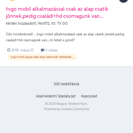
tvgo mobil alkalmazással csak az alap csatik
jönnek,pedig családi+hd csomagunk van...
kérdés hozzáadott:
Wolf72
, itt:
TV GO
Üdv mindenkinek! ...tvgo mobil alkalmazással csak az alap csatik jönnek,pedig
családi+hd csomagunk van...mi lehet a gond?
2019. május 27.
5 válasz
tvgo mobil appal csak alap csatornák nézhetőek...
Süti beállítások
Adatvédelmi Szabályzat
Kapcsolat
© 2025 Magyar Telekom Nyrt.
Powered by Invision Community