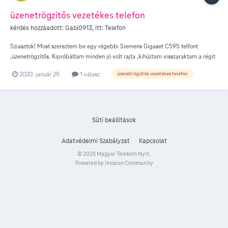
üzenetrögzitős vezetékes telefon
kérdés hozzáadott:
Gabi0913
, itt:
Telefon
Sziasztok! Most szereztem be egy régebbi Siemens Gigaset C595 telfont
,üzenetrögzítős. Kipróbáltam minden jó volt rajta ,kihúztam visszaraktam a régit
,később beállítottam a gigaset üzenetrögzítős telefont,és az üzenetrögzítős
2020. január 29.
1 válasz
üzenetrögzítős vezetékes telefon
felületen nyomkodva lettek a gombok mind . Utána nincsen tárcsahang ,ha
hívjuk a számot a telefon csörög , a telefonnál a hívó hang nincs ,és nem lehet
felvenni - Én tárcsázni ,hívni róla nem tudok nincs hivó hang ,tárcsahang .Se
bejövő .se kimenő hívásokat nem tudok fogadni,indítani Minden más funkció jó a
gépen minden más telefonbeállítás müködik. A telefonszámot is azonosítja de
Süti beállítások
nincs hivó hang és nem csinál semmit Köszi Gabi
Adatvédelmi Szabályzat
Kapcsolat
© 2025 Magyar Telekom Nyrt.
Powered by Invision Community