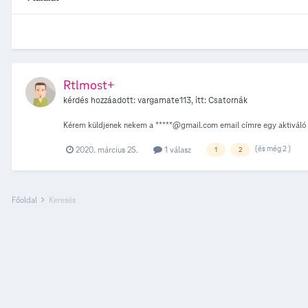
Rtlmost+
kérdés hozzáadott:
vargamate113
, itt:
Csatornák
Kérem küldjenek nekem a *****@gmail.com email címre egy aktiváló kód
(és még 2 )
2020. március 25.
1 válasz
1
2
Főoldal
Keresés