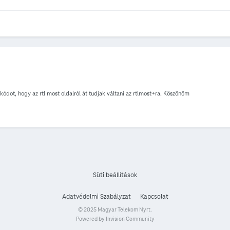
ot, hogy az rtl most oldalról át tudjak váltani az rtlmost+ra. Köszönöm
Süti beállítások
Adatvédelmi Szabályzat
Kapcsolat
© 2025 Magyar Telekom Nyrt.
Powered by Invision Community