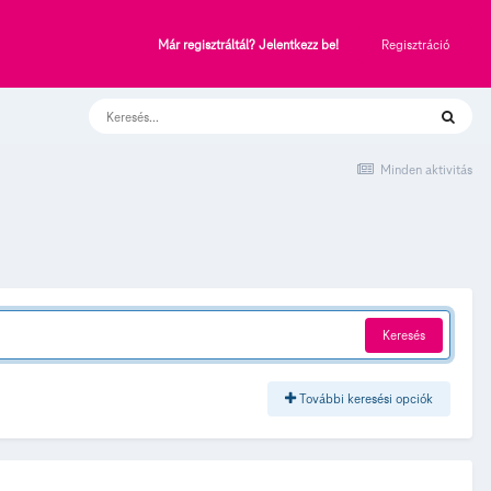
Regisztráció
Már regisztráltál? Jelentkezz be!
Minden aktivitás
Keresés
További keresési opciók