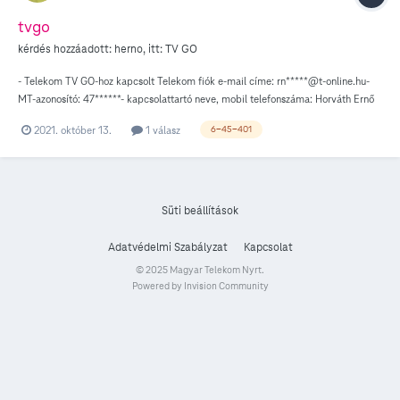
tvgo
kérdés hozzáadott:
herno
, itt:
TV GO
- Telekom TV GO-hoz kapcsolt Telekom fiók e-mail címe: rn*****@t-online.hu-
MT-azonosító: 47******- kapcsolattartó neve, mobil telefonszáma: Horváth Ernő
06****** - milyen eszközön próbálod a lejátszást: ACER laptop- milyen szoftver
2021. október 13.
1 válasz
6-45-401
fut az eszközön, annak verziója: Win 10, Edge,Opera,Firefox- hogyan
kapcsolódsz az internetre (wifi, mobilinternet vagy ethernet hálózat): WIFI-
mikor tapasztaltad a hibát (minél pontosabb időpont szükséges, pl.: 09.30
18:00-18:15 között):előfizetői csomagváltás óta(magenta IPTV szuper)-
hibaüzenet, hibakód / képernyőmásolat, amennyiben van 6-45-401 hibás
Süti beállítások
adatok -pedig jó! elértem a max 5 eszközt Egy sem!
Adatvédelmi Szabályzat
Kapcsolat
© 2025 Magyar Telekom Nyrt.
Powered by Invision Community