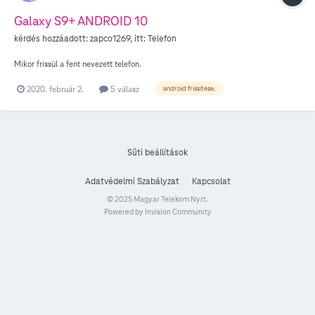
Galaxy S9+ ANDROID 10
kérdés hozzáadott:
zapco1269
, itt:
Telefon
Mikor frissül a fent nevezett telefon.
2020. február 2.
5 válasz
android frissitése.
Süti beállítások
Adatvédelmi Szabályzat
Kapcsolat
© 2025 Magyar Telekom Nyrt.
Powered by Invision Community