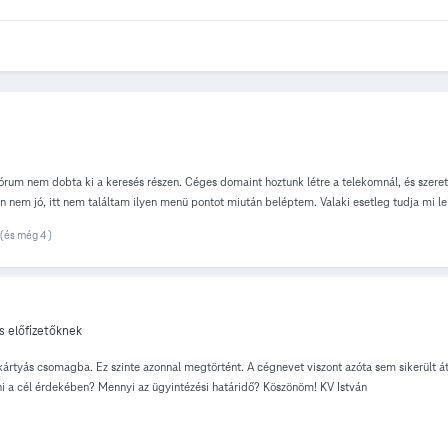
rum nem dobta ki a keresés részen. Céges domaint hoztunk létre a telekomnál, és szeretné
n nem jó, itt nem találtam ilyen menü pontot miután beléptem. Valaki esetleg tudja mi l
(és még 4 )
s előfizetőknek
őkártyás csomagba. Ez szinte azonnal megtörtént. A cégnevet viszont azóta sem sikerült átí
i a cél érdekében? Mennyi az ügyintézési határidő? Köszönöm! KV István