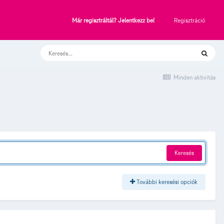
Regisztráció
Már regisztráltál? Jelentkezz be!
Minden aktivitás
Keresés
További keresési opciók