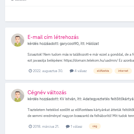
E-mail cím létrehozás
kérdés hozzáadott:
garycool90
, itt:
Hálózat
Sziasztok! Nem tudom más is találkozott-e már ezzel a gonddal, de a fó
ezt javasolja belépésre: https://domain.telekom.hu/uadmin/ Ez azonba
2022. augusztus 30.
4 válasz
előfizetés
internet
Cégnév változás
kérdés hozzáadott:
KV István
, itt:
Adategyeztetés feltöltőkártyá
Tiszteletem hetekkel ezelőtt az előfizetéses kártyánkat áttetük feltölt
de semmi eredménye! nagyon bosszantó és felháborító! Mit tudok tenn
2018. március 21.
1 válasz
cég