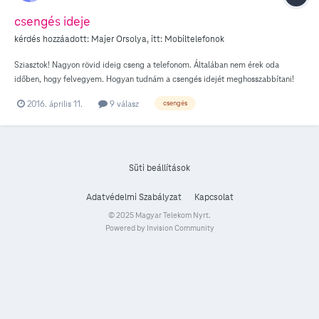
csengés ideje
kérdés hozzáadott:
Majer Orsolya
, itt:
Mobiltelefonok
Sziasztok! Nagyon rövid ideig cseng a telefonom. Általában nem érek oda
időben, hogy felvegyem. Hogyan tudnám a csengés idejét meghosszabbítani!
Előre is köszönöm a válaszokat!
2016. április 11.
9 válasz
csengés
Süti beállítások
Adatvédelmi Szabályzat
Kapcsolat
© 2025 Magyar Telekom Nyrt.
Powered by Invision Community