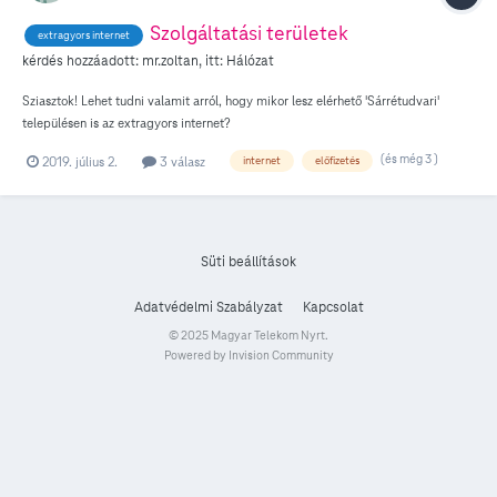
Szolgáltatási területek
extragyors internet
kérdés hozzáadott:
mr.zoltan
, itt:
Hálózat
Sziasztok! Lehet tudni valamit arról, hogy mikor lesz elérhető 'Sárrétudvari'
településen is az extragyors internet?
(és még 3 )
2019. július 2.
3 válasz
internet
előfizetés
Süti beállítások
Adatvédelmi Szabályzat
Kapcsolat
© 2025 Magyar Telekom Nyrt.
Powered by Invision Community