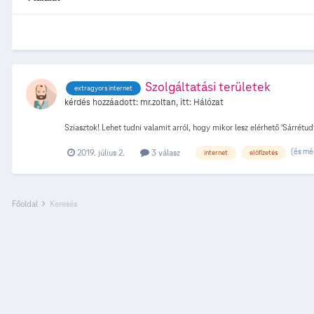
Szolgáltatási területek
extragyors internet
kérdés hozzáadott:
mr.zoltan
, itt:
Hálózat
Sziasztok! Lehet tudni valamit arról, hogy mikor lesz elérhető 'Sárrétud
(és mé
2019. július 2.
3 válasz
internet
előfizetés
Főoldal
Keresés