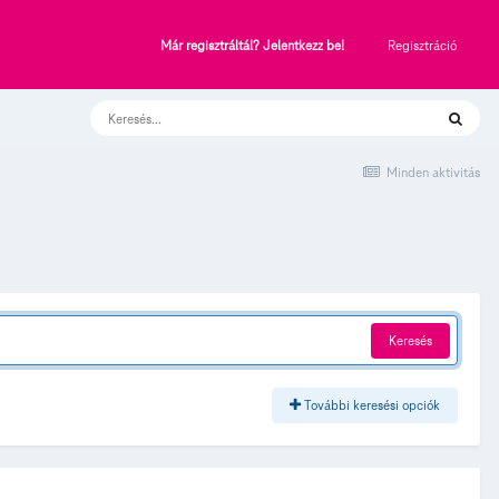
Regisztráció
Már regisztráltál? Jelentkezz be!
Minden aktivitás
Keresés
További keresési opciók