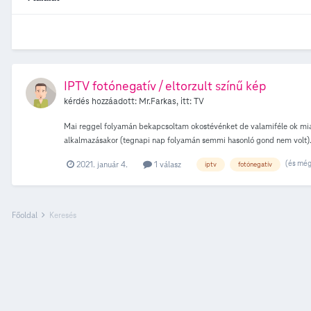
IPTV fotónegatív / eltorzult színű kép
kérdés hozzáadott:
Mr.Farkas
, itt:
TV
Mai reggel folyamán bekapcsoltam okostévénket de valamiféle ok miatt
alkalmazásakor (tegnapi nap folyamán semmi hasonló gond nem volt).
(és még
2021. január 4.
1 válasz
iptv
fotónegatív
Főoldal
Keresés