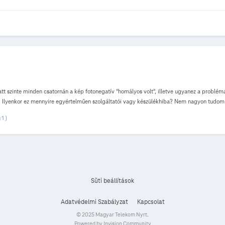
 szinte minden csatornán a kép fotonegatív "homályos volt", illetve ugyanez a probléma
 Ilyenkor ez mennyire egyértelműen szolgáltatói vagy készülékhiba? Nem nagyon tudom e
 1 )
Süti beállítások
Adatvédelmi Szabályzat
Kapcsolat
© 2025 Magyar Telekom Nyrt.
Powered by Invision Community