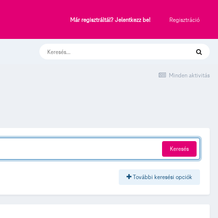
Regisztráció
Már regisztráltál? Jelentkezz be!
Minden aktivitás
Keresés
További keresési opciók