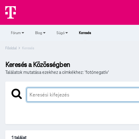
Fórum
Blog
Súgó
Keresés
Főoldal
Keresés
Keresés a Közösségben
Találatok mutatása ezekhez a címkékhez: 'fotónegatív'
1 találat