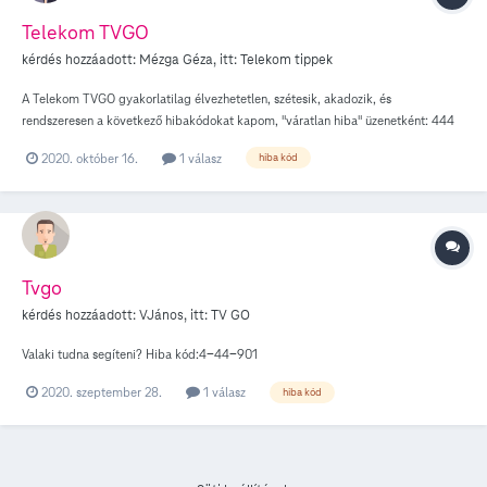
Telekom TVGO
kérdés hozzáadott:
Mézga Géza
, itt:
Telekom tippek
A Telekom TVGO gyakorlatilag élvezhetetlen, szétesik, akadozik, és
rendszeresen a következő hibakódokat kapom, "váratlan hiba" üzenetként: 444
113, vagy 444 50019. A laptopom új, megfelelő paraméterekkel; a hiba az
2020. október 16.
1 válasz
hiba kód
Edge-n és a Chrome-on ugyanúgy jelentkezik, UD blokkoló kikapcsolva, McAfee
aktív. Megjegyzem, hogy jelenleg külföldön vagyok, és a probléma a foci
meccseknél általános, más műsoroknál alig vagy egyáltalán nem fordul elő.
Bármilyen segítséget előre is megköszönök. MG. Ps: a régi TVGO hibátlanul
működött...
Tvgo
kérdés hozzáadott:
VJános
, itt:
TV GO
Valaki tudna segíteni? Hiba kód:4-44-901
2020. szeptember 28.
1 válasz
hiba kód