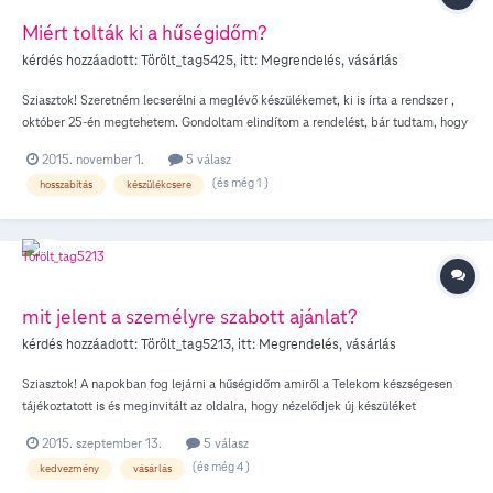
Miért tolták ki a hűségidőm?
kérdés hozzáadott:
Törölt_tag5425
, itt:
Megrendelés, vásárlás
Sziasztok! Szeretném lecserélni a meglévő készülékemet, ki is írta a rendszer ,
október 25-én megtehetem. Gondoltam elindítom a rendelést, bár tudtam, hogy
még van számlatartozásom, de próbálkoztam... Ma ismét megnéztem, hogy
2015. november 1.
5 válasz
milyen feltételekkel tudom lecserélni, bár kedden tudom kiegyenlíteni a
(és még 1 )
hosszabítás
készülékcsere
számlámat...m ma már decemberre tolta ki a hűségidőt! miért?
mit jelent a személyre szabott ajánlat?
kérdés hozzáadott:
Törölt_tag5213
, itt:
Megrendelés, vásárlás
Sziasztok! A napokban fog lejárni a hűségidőm amiről a Telekom készségesen
tájékoztatott is és meginvitált az oldalra, hogy nézelődjek új készüléket
amennyiben tervben van! Nos ez meg is történt, meg is hosszabbítanám az
2015. szeptember 13.
5 válasz
előfizetést, DE érdekelne, hogy miben nyilvánul meg a "személyre szabott
(és még 4 )
kedvezmény
vásárlás
ajánlat", illetve miben különbözik az ezen címszó alatt felajánlott készülék ára a