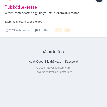
Puk kód lekérése
kérdés hozzáadott:
Nagy Ibolya
, itt:
Telekom alkalmazás
Szeretném lekérni a puk kódot
2021. március 17.
15 válasz
hi
k
Süti beállítások
Adatvédelmi Szabályzat
Kapcsolat
© 2025 Magyar Telekom Nyrt.
Powered by Invision Community