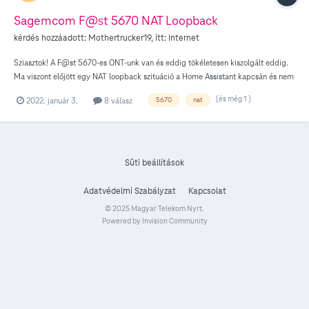
Sagemcom F@st 5670 NAT Loopback
kérdés hozzáadott:
Mothertrucker19
, itt:
Internet
Sziasztok! A F@st 5670-es ONT-unk van és eddig tökéletesen kiszolgált eddig.
Ma viszont előjött egy NAT loopback szituáció a Home Assistant kapcsán és nem
találtam erre opciót az admin panelben. Nem támogatja ezt a funkciót a
(és még 1 )
2022. január 3.
8 válasz
5670
nat
szoftver? Vagy esetleg másképp kell beállítani?
Süti beállítások
Adatvédelmi Szabályzat
Kapcsolat
© 2025 Magyar Telekom Nyrt.
Powered by Invision Community