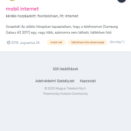
mobil internet
kérdés hozzáadott:
foorizsistvan
, itt:
Internet
Sziasztok! Az utóbbi hónapban tapasztaltam, hogy a telefonomon (Samsung
Galaxy A3 2017) egy, vagy több, számomra nem látható, háttérben futó
alkalmazás folyamatosan adatforgalmat generál anélkül, hogy használnám a
(és még 1 )
2018. augusztus 24.
mobil net
háttérben futó alkalmazás
mobilnetet. Minden lehetséges alkalmazást leállítottam, kikapcsoltam, ennek
ellenére naponta 4-5 mb elfogy valamire. Korábban nem tapasztaltam hasonlót.
Azt szeretném megtudni, hogyan tudom kikapcsolni a háttérben futó
alkalmazásokat? Köszönöm!
Süti beállítások
Adatvédelmi Szabályzat
Kapcsolat
© 2025 Magyar Telekom Nyrt.
Powered by Invision Community