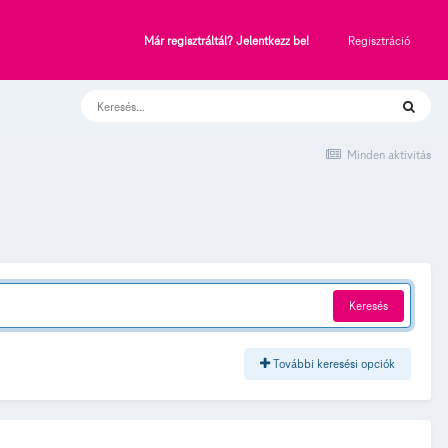
Regisztráció
Már regisztráltál? Jelentkezz be!
Minden aktivitás
Keresés
További keresési opciók