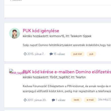
PUK kód igénylése
kérdés hozzáadott:
kormosv15
, itt:
Telekom tippek
Szép napot! Domino feltöltőkártyásként szeretnék érdeklődni,hogy há
2015. július 7.
15 válasz
puk kód
puk
PUK kód kérése e-mailben Domino előfizeté
kérdés hozzáadott:
Törölt_tag8767
, itt:
Telefon
Kedves Fórumozók! Elfelejtettem a PIN-kódomat, és annak rendje és mó
számjegyű előfizetői kódot kérni, pedig már regisztráltam a telefonszá
Köszönettel: Anka
(és még 2 
2017. június 20.
1 válasz
levél
e-mail