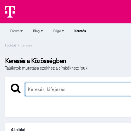
Fórum
Blog
Súgó
Keresés
Főoldal
Keresés
Keresés a Közösségben
Találatok mutatása ezekhez a címkékhez: 'puk'
4 találat