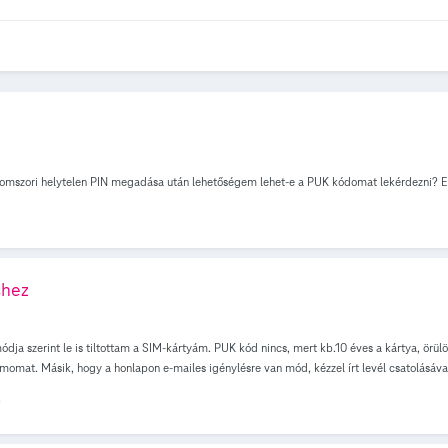
romszori helytelen PIN megadása után lehetőségem lehet-e a PUK kódomat lekérdezni? E
shez
dja szerint le is tiltottam a SIM-kártyám. PUK kód nincs, mert kb.10 éves a kártya, ö
momat. Másik, hogy a honlapon e-mailes igénylésre van mód, kézzel írt levél csatolásával.
)