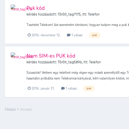
Puk kód
kérdés hozzáadott:
Törölt_tag7175
, itt:
Telefon
Tisztelet Telekom! Azt szeretném kérdezni, hogyan tudpm meg a puk k
2016. december 12.
1 válasz
puk
Nem SIM-es PUK kód
kérdés hozzáadott:
Törölt_tag5896
, itt:
Telefon
Sziasztok! Vettem egy telefont még régen egy másik személytől egy 
használni próbálta nem Telekomos kártyával, kért valamilyen kódot, mi
is köszönöm a segítséget.
2016. január 31.
1 válasz
puk
Főoldal
Keresés