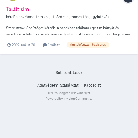
Talált sim
kérdés hozzáadott:
mikol
, itt:
Számla, módosítás, ügyintézés
Szervusztok! Segítséget kérnék! A napokban találtam egy sim kártyát és
szeretném a tulajdonosának visszaszolgáltatni. A kérdésem az lenne, hogy a sim
kártya hátoldalán található kódból ki tudom -e szűrni a telefonszámot vagy
2019. május 20.
1 válasz
sim telefonszám tulajdonos
bármi módon megtudhatom -e rajtatok keresztül a tulajdonos nevét vagy
telefonszámát. Előre is köszönöm segítségetek! Üdvözlettel: mikol
Süti beállítások
Adatvédelmi Szabályzat
Kapcsolat
© 2025 Magyar Telekom Nyrt.
Powered by Invision Community