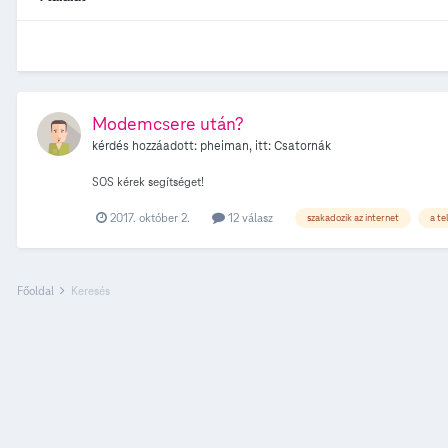
Modemcsere után?
kérdés hozzáadott:
pheiman
, itt:
Csatornák
SOS kérek segítséget!
2017. október 2.
12 válasz
szakadozik az internet
a te
Főoldal
Keresés