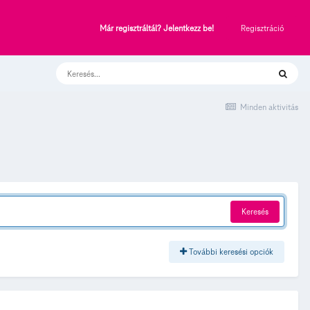
Regisztráció
Már regisztráltál? Jelentkezz be!
Minden aktivitás
Keresés
További keresési opciók