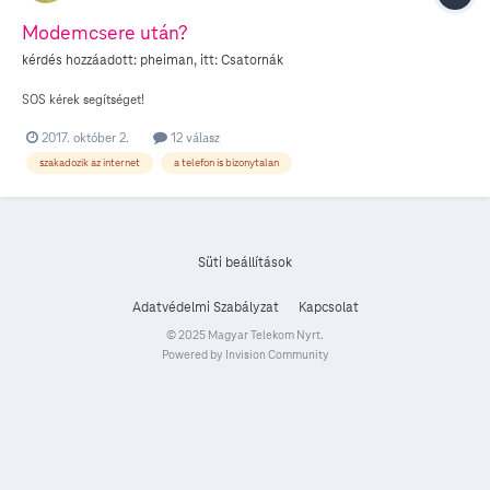
Modemcsere után?
kérdés hozzáadott:
pheiman
, itt:
Csatornák
SOS kérek segítséget!
2017. október 2.
12 válasz
szakadozik az internet
a telefon is bizonytalan
Süti beállítások
Adatvédelmi Szabályzat
Kapcsolat
© 2025 Magyar Telekom Nyrt.
Powered by Invision Community