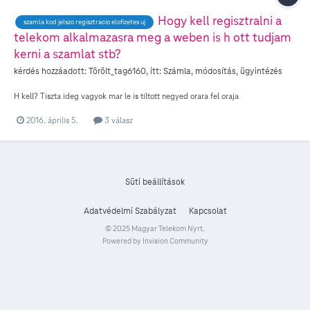
Hogy kell regisztralni a
szamla kod jelszo regisztracio elofizetes uj
telekom alkalmazasra meg a weben is h ott tudjam
kerni a szamlat stb?
kérdés hozzáadott:
Törölt_tag6160
, itt:
Számla, módosítás, ügyintézés
H kell? Tiszta ideg vagyok mar le is tiltott negyed orara fel oraja
2016. április 5.
3 válasz
Süti beállítások
Adatvédelmi Szabályzat
Kapcsolat
© 2025 Magyar Telekom Nyrt.
Powered by Invision Community