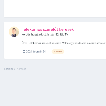
Telekomos szerelőt keresek
kérdés hozzáadott:
István82
, itt:
TV
Üdv! Telekomos szerelőt keresek! Volna egy kérdésem és csak szerelő t
2021. február 24.
szerelő
Főoldal
Keresés