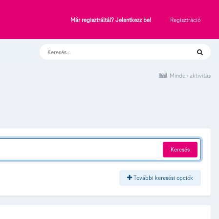
Regisztráció
Már regisztráltál? Jelentkezz be!
Minden aktivitás
Keresés
További keresési opciók