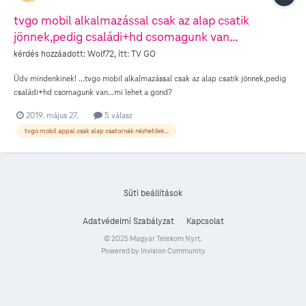
tvgo mobil alkalmazással csak az alap csatik
jönnek,pedig családi+hd csomagunk van...
kérdés hozzáadott:
Wolf72
, itt:
TV GO
Üdv mindenkinek! ...tvgo mobil alkalmazással csak az alap csatik jönnek,pedig
családi+hd csomagunk van...mi lehet a gond?
2019. május 27.
5 válasz
tvgo mobil appal csak alap csatornák nézhetőek...
Süti beállítások
Adatvédelmi Szabályzat
Kapcsolat
© 2025 Magyar Telekom Nyrt.
Powered by Invision Community