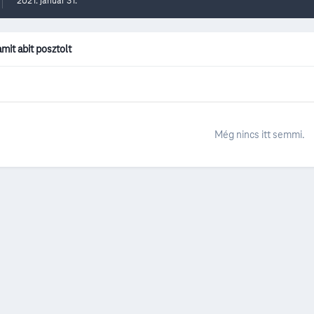
2021. január 31.
mit abit posztolt
Még nincs itt semmi.