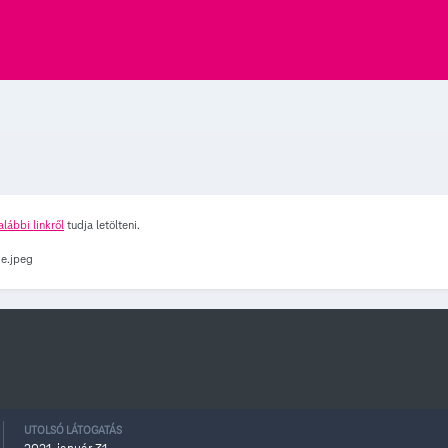
alábbi linkről
tudja letölteni.
UTOLSÓ LÁTOGATÁS