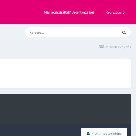
Regisztráció
Már regisztráltál? Jelentkezz be!
Minden aktivitás
Profil megtekintése