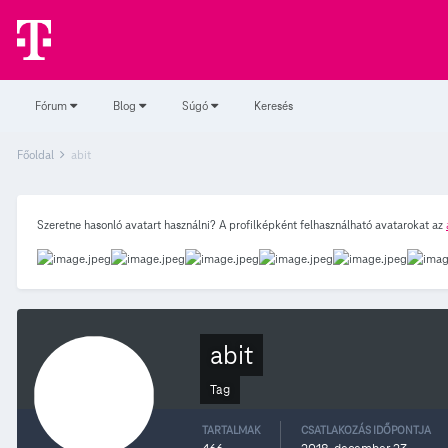
Fórum
Blog
Súgó
Keresés
Főoldal
abit
Szeretne hasonló avatart használni? A profilképként felhasználható avatarokat az
abit
Tag
TARTALMAK
CSATLAKOZÁS IDŐPONTJA