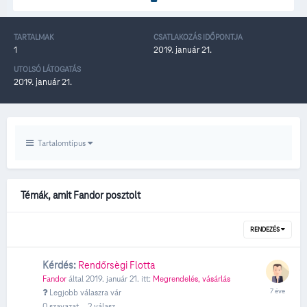
TARTALMAK
CSATLAKOZÁS IDŐPONTJA
1
2019. január 21.
UTOLSÓ LÁTOGATÁS
2019. január 21.
Tartalomtípus
Témák, amit Fandor posztolt
RENDEZÉS
Kérdés:
Rendőrsègi Flotta
Fandor
által
2019. január 21.
itt:
Megrendelés, vásárlás
Legjobb válaszra vár
0
szavazat
2
válasz