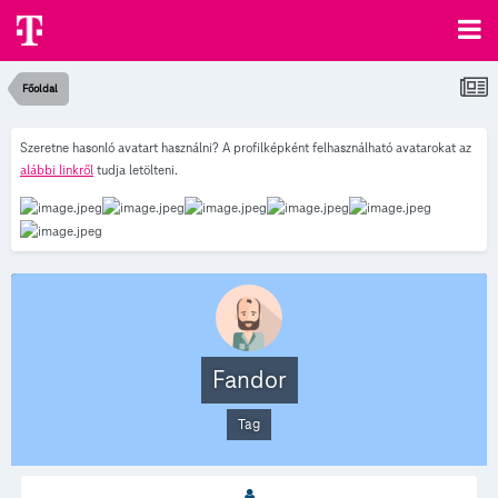
Főoldal
Szeretne hasonló avatart használni? A profilképként felhasználható avatarokat az
alábbi linkről
tudja letölteni.
Fandor
Tag