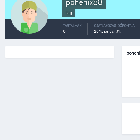
pohenix88
Tag
TARTALMAK
CSATLAKOZÁS IDŐPONTJA
0
2019. január 31.
pohen