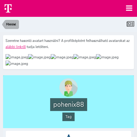
Főoldal
Szeretne hasonló avatart használni? A profilképként felhasználható avatarokat az
alábbi linkről
tudja letölteni.
pohenix88
Tag