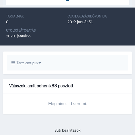
TARTALMAK
CSATLAKOZÁS IDŐPONTJA
0
2019. január 31.
UTOLSÓ LÁTOGATÁS
2020. január 6.
Tartalomtípus
Válaszok, amit pohenix88 posztolt
Még nincs itt semmi.
Süti beállítások