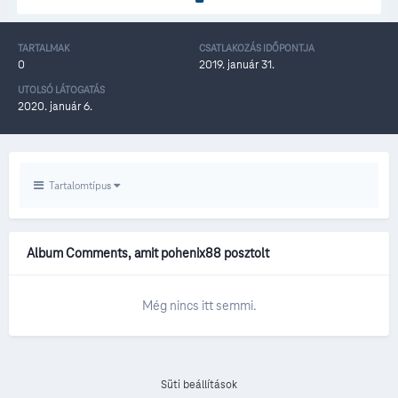
TARTALMAK
CSATLAKOZÁS IDŐPONTJA
0
2019. január 31.
UTOLSÓ LÁTOGATÁS
2020. január 6.
Tartalomtípus
Album Comments, amit pohenix88 posztolt
Még nincs itt semmi.
Süti beállítások