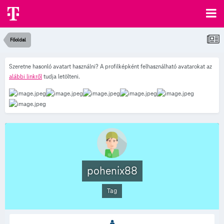
Főoldal
Szeretne hasonló avatart használni? A profilképként felhasználható avatarokat az
alábbi linkről
tudja letölteni.
pohenix88
Tag