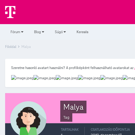
Fórum
Blog
Súgó
Keresés
Főoldal
Malya
Szeretne hasonló avatart használni? A profilképként felhasználható avatarokat az
Malya
Tag
TARTALMAK
CSATLAKOZÁS IDŐPONTJA