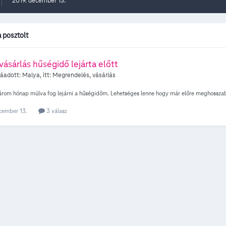
2019. december 13.
 posztolt
vásárlás hűségidő lejárta előtt
záadott:
Malya
, itt:
Megrendelés, vásárlás
árom hónap múlva fog lejárni a hűségidőm. Lehetséges lenne hogy már előre meghosszabb
cember 13.
3 válasz