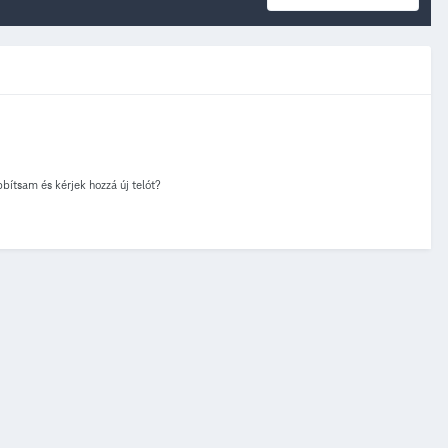
ítsam és kérjek hozzá új telót?