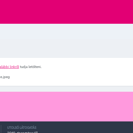
alábbi linkről
tudja letölteni.
UTOLSÓ LÁTOGATÁS