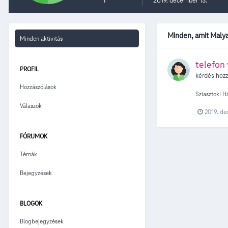
1
2019. december 13.
Minden, amit Malya
Minden aktivitás
telefon 
PROFIL
kérdés hoz
Hozzászólások
Sziasztok! H
Válaszok
2019. de
FÓRUMOK
Témák
Bejegyzések
BLOGOK
Blogbejegyzések