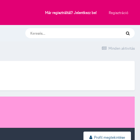
Regisztráció
Már regisztráltál? Jelentkezz be!
Minden aktivitás
Profil megtekintése