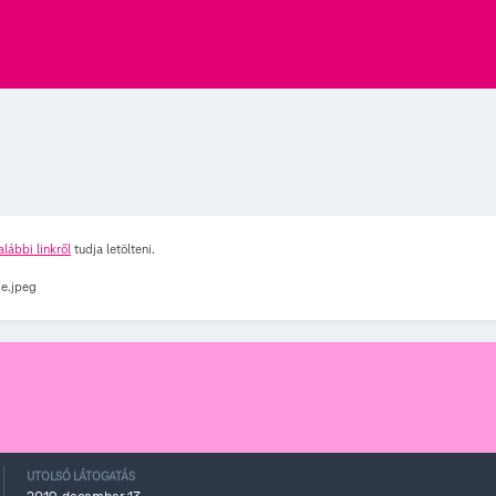
alábbi linkről
tudja letölteni.
UTOLSÓ LÁTOGATÁS