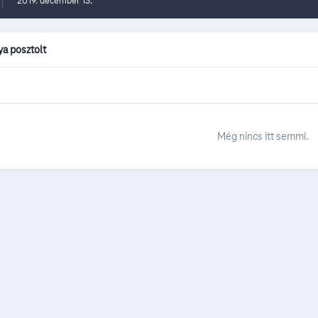
2019. december 13.
a posztolt
Még nincs itt semmi.