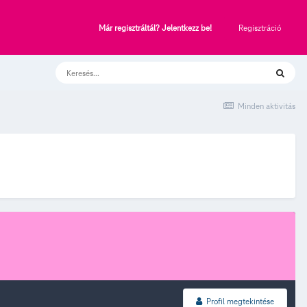
Regisztráció
Már regisztráltál? Jelentkezz be!
Minden aktivitás
Profil megtekintése