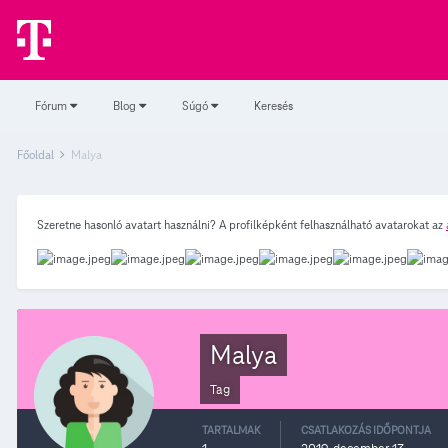
Fórum
Blog
Súgó
Keresés
Főoldal
Malya
Szeretne hasonló avatart használni? A profilképként felhasználható avatarokat az
Malya
Tag
TARTALMAK
CSATLAKOZÁS IDŐPONTJA