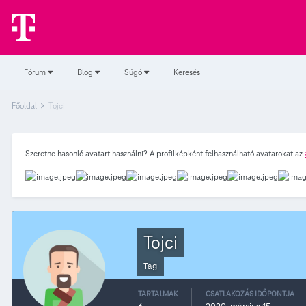
Fórum
Blog
Súgó
Keresés
Főoldal
Tojci
Szeretne hasonló avatart használni? A profilképként felhasználható avatarokat az
Tojci
Tag
TARTALMAK
CSATLAKOZÁS IDŐPONTJA