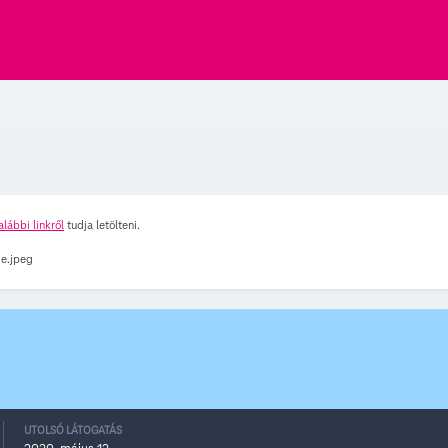
alábbi linkről
tudja letölteni.
UTOLSÓ LÁTOGATÁS