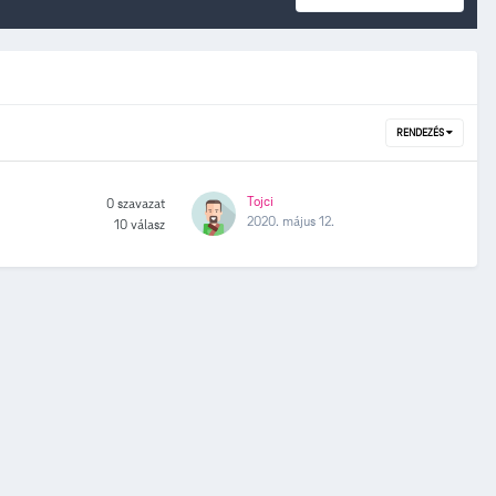
RENDEZÉS
Tojci
0
szavazat
2020. május 12.
10
válasz