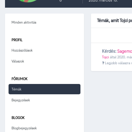
6
2020. március 15.
Témák, amit Tojci p
Minden aktivitás
PROFIL
Hozzászólások
Kérdés:
Sagemco
Tojci
által
2020. már
Válaszok
Legjobb válaszra 
FÓRUMOK
Témák
Bejegyzések
BLOGOK
Blogbejegyzések