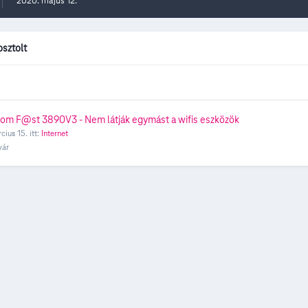
2020. május 12.
osztolt
m F@st 3890V3 - Nem látják egymást a wifis eszközök
cius 15.
itt:
Internet
vár