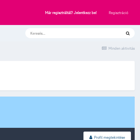
Regisztráció
Már regisztráltál? Jelentkezz be!
Minden aktivitás
Profil megtekintése