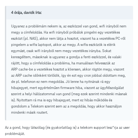
4 órája, davidk írta:
Ugyanez a problémám nekem is, az eszközzel van gond, wifi irányból nem
megy a címfeloldás. Ha wifi irányból próbálok pingelni egy vezetékes
eszközt (pl. NAS), akkor nem látja a hosztot, viszont ha a vezetékes PC-ről
pingelem a wifis laptopot, akkor az megy. A wifis eszközök is elérik
egymást, csak wifi irányból nem megy vezetékes irányba. Sokat
keresgéltem, másoknak is ugyanez a gondja a fenti eszközzel, és valaki
rájött, hogy a címfeloldás a probléma, ha manuálisan felvesszük az
ARP cache-be a vezetékes hosztot a kliensen, akkor rögtön megy, viszont
az ARP cache időnként törlődik, így én ezt egy cron jobbal oldottam meg,
de pl. telefonon ez nem megoldás. Jó lenne ha nyitnának rá egy
hibajegyet, mert egyértelműen firmware hiba, viszont az ügyfélszolgálat
szerint a helyi hálózatommal van gond (meg ezek szerint mindenki másnak
is). Nyitottam rá ma is egy hibajegyet, mert ez hibás működés és
gondolom a Telekom szerint sem az a megoldás, hogy akkor használjon
mindenki másik routert.
Az a gond, hogy látszólag (és gyakorlatilag is) a telekom support lesz*rja az user
problémáját.