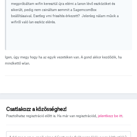
megpróbáltam wifin keresztül újra elérni a lanon lévő eszközöket és
sikerült, pedig nem csináltam semmit a SagemcomBox
beállításaival. Esetleg vmi frissítés érkezett? Jelenleg nálam műxik a
wifiről való lan eszköz elérés.
Igen, úgy megy hogy ha az egyik vezetéken van. A gond akkor kezdődik, ha
mindkettő wlan.
Csatlakozz a közösséghez!
Posztolhatsz regisztráció előtt is. Ha már van regisztrációd,
jelentkezz be itt
.