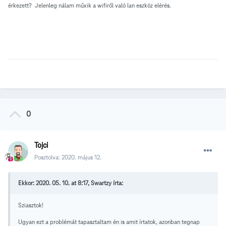
érkezett? Jelenleg nálam műxik a wifiről való lan eszköz elérés.
0
Tojci
Posztolva:
2020. május 12.
Ekkor: 2020. 05. 10. at 8:17, Swartzy írta:
Sziasztok!
Ugyan ezt a problémát tapasztaltam én is amit írtatok, azonban tegnap