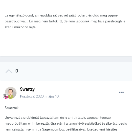
Ez egy létező gond, a megoldás rá: vegyél saját routert, és oldd meg pppoe
passtroughval... Én még nem tartok itt, de nem lepődnék meg ha a passtrough is
szarul működne rajta...
0
Swartzy
Posztolva:
2020. május 10.
Sziasztok!
Ugyan ezt a problémát tapasztaltam én is amit írtatok, azonban tegnap
megpróbáltam wifin keresztül újra elérni a lanon lévő eszközöket és sikerült, pedig
nem csináltam semmit a SagemcomBox beállításaival. Esetleg vmi frissítés