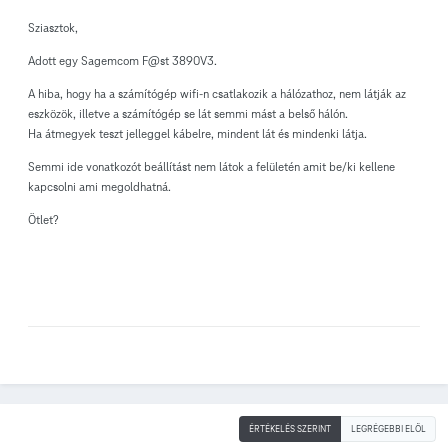
Sziasztok,
Adott egy Sagemcom F@st 3890V3.
A hiba, hogy ha a számítógép wifi-n csatlakozik a hálózathoz, nem látják az
eszközök, illetve a számítógép se lát semmi mást a belső hálón.
Ha átmegyek teszt jelleggel kábelre, mindent lát és mindenki látja.
Semmi ide vonatkozót beállítást nem látok a felületén amit be/ki kellene
kapcsolni ami megoldhatná.
Ötlet?
ÉRTÉKELÉS SZERINT
LEGRÉGEBBI ELÖL