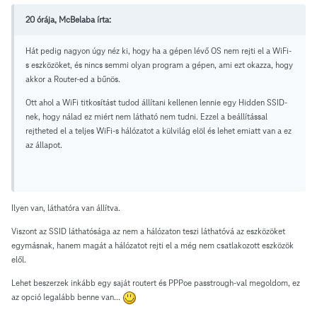
20 órája, McBelaba írta:
Hát pedig nagyon úgy néz ki, hogy ha a gépen lévő OS nem rejti el a WiFi-
s eszközöket, és nincs semmi olyan program a gépen, ami ezt okazza, hogy
akkor a Router-ed a bűnös.
Ott ahol a WiFi titkosítást tudod állítani kellenen lennie egy Hidden SSID-
nek, hogy nálad ez miért nem látható nem tudni. Ezzel a beállítással
rejtheted el a teljes WiFi-s hálózatot a külvilág elöl és lehet emiatt van a ez
az állapot.
Ilyen van, láthatóra van állítva.
Viszont az SSID láthatósága az nem a hálózaton teszi láthatóvá az eszközöket
egymásnak, hanem magát a hálózatot rejti el a még nem csatlakozott eszközök
elől.
Lehet beszerzek inkább egy saját routert és PPPoe passtrough-val megoldom, ez
az opció legalább benne van...