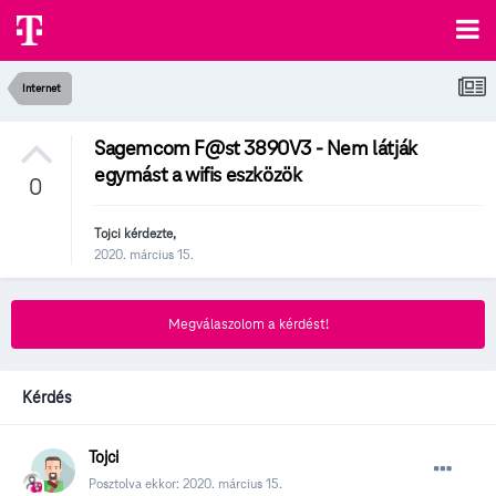
Internet
Sagemcom F@st 3890V3 - Nem látják
egymást a wifis eszközök
0
Tojci
kérdezte,
2020. március 15.
Megválaszolom a kérdést!
Kérdés
Tojci
Posztolva ekkor:
2020. március 15.