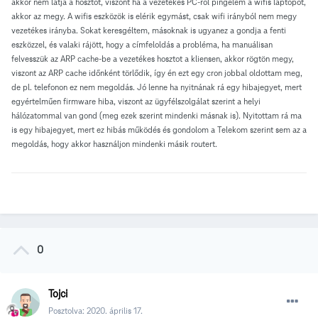
akkor nem látja a hosztot, viszont ha a vezetékes PC-ről pingelem a wifis laptopot,
akkor az megy. A wifis eszközök is elérik egymást, csak wifi irányból nem megy
vezetékes irányba. Sokat keresgéltem, másoknak is ugyanez a gondja a fenti
eszközzel, és valaki rájött, hogy a címfeloldás a probléma, ha manuálisan
felvesszük az ARP cache-be a vezetékes hosztot a kliensen, akkor rögtön megy,
viszont az ARP cache időnként törlődik, így én ezt egy cron jobbal oldottam meg,
de pl. telefonon ez nem megoldás. Jó lenne ha nyitnának rá egy hibajegyet, mert
egyértelműen firmware hiba, viszont az ügyfélszolgálat szerint a helyi
hálózatommal van gond (meg ezek szerint mindenki másnak is). Nyitottam rá ma
is egy hibajegyet, mert ez hibás működés és gondolom a Telekom szerint sem az a
megoldás, hogy akkor használjon mindenki másik routert.
0
Tojci
Posztolva:
2020. április 17.