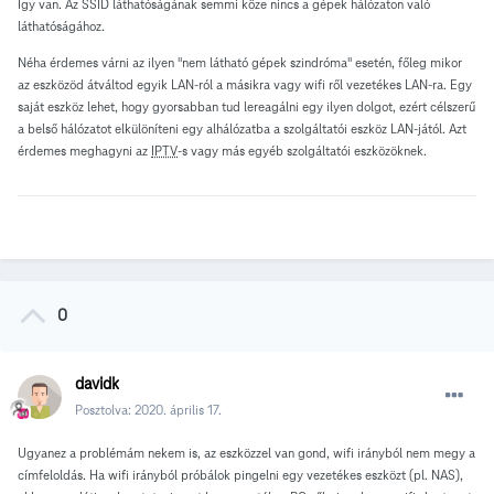
Így van. Az SSID láthatóságának semmi köze nincs a gépek hálózaton való
láthatóságához.
Néha érdemes várni az ilyen "nem látható gépek szindróma" esetén, főleg mikor
az eszközöd átváltod egyik LAN-ról a másikra vagy wifi ről vezetékes LAN-ra. Egy
saját eszköz lehet, hogy gyorsabban tud lereagálni egy ilyen dolgot, ezért célszerű
a belső hálózatot elkülöníteni egy alhálózatba a szolgáltatói eszköz LAN-jától. Azt
érdemes meghagyni az
IPTV
-s vagy más egyéb szolgáltatói eszközöknek.
0
davidk
Posztolva:
2020. április 17.
Ugyanez a problémám nekem is, az eszközzel van gond, wifi irányból nem megy a
címfeloldás. Ha wifi irányból próbálok pingelni egy vezetékes eszközt (pl. NAS),