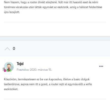
Nem hiszem, hogy a router direkt elrejtené. Volt már itt hasonló eset és némi
türelmes várakozás után látták egymást az eszközök, amíg a hálózat felderítése
újra lezajlott.
0
Tojci
Posztolva:
2020. március 15.
Köszönöm, természetesen ez be van kapcsolva, illetve a basic dolgok
leellenőrizve, sajnos nem itt a gond, a router rejti el egymás elől a wifis
eszközöket.