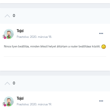
0
Tojci
Posztolva:
2020. március 18.
Nincs ilyen beállítás, minden létező helyet áttúrtam a router beállításai között.
0
Tojci
Posztolva:
2020. március 19.