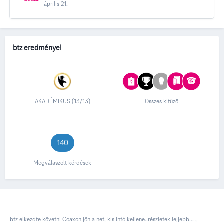
április 21.
btz eredményei
AKADÉMIKUS (13/13)
Összes kitűző
140
Megválaszolt kérdések
btz
elkezdte követni
Coaxon jön a net, kis infó kellene..részletek lejjebb...
,