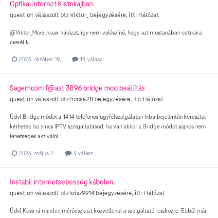
Optikai internet Kistokajban
question válaszolt
btz
Viktor_
bejegyzésére, itt:
Hálózat
@Viktor_Mivel koax hálózat, így nem valószínű, hogy azt mostanában optikára
cserélik.
2023. október 19.
14 válasz
Sagemcom f@ast 3896 bridge mod beállítás
question válaszolt
btz
hocsa28
bejegyzésére, itt:
Hálózat
Üdv! Bridge módot a 1414 telefonos ügyfélszolgálaton hiba bejelentőn keresztül
kérheted ha nincs IPTV szolgáltatásod, ha van akkor a Bridge módot sajnos nem
lehetséges aktiválni
2023. május 2.
3 válasz
Instabil internetsebesség kábelen.
question válaszolt
btz
krisz9914
bejegyzésére, itt:
Hálózat
Üdv! Köss rá minden mérőeszközt közvetlenül a szolgáltatói eszközre. Ebből már