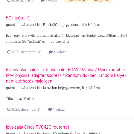
2024. január 3.
7 válasz
5G hálózat :)
question válaszolt
btz
Brada20
bejegyzésére, itt:
Hálózat
Ezen egy rendkívüli tapasztalat alapján biztosan nem fogják visszaállítani a 3G-t
, illetve az 5G "tudását" sem reprezentálja
2023. december 28.
6 válasz
Bizonytalan hálózat / Technicolor FGA2233 hiba / Nincs routable
IPv4 physical adapter address / Random időkben, random helyek
nem elérhetők majd igen
question válaszolt
btz
Krisztian
bejegyzésére, itt:
Hálózat
Tiltsd le az IPv6-ot
2023. december 21.
1 válasz
ipv6 saját Cisco RV042G routerrel
question válaszolt
btz
Koma52
bejegyzésére, itt:
Hálózat