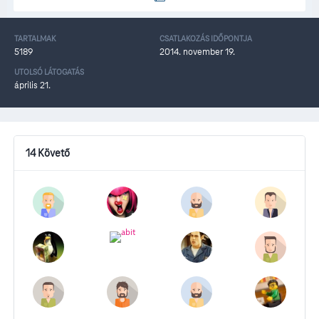
TARTALMAK
CSATLAKOZÁS IDŐPONTJA
5189
2014. november 19.
UTOLSÓ LÁTOGATÁS
április 21.
14 Követő