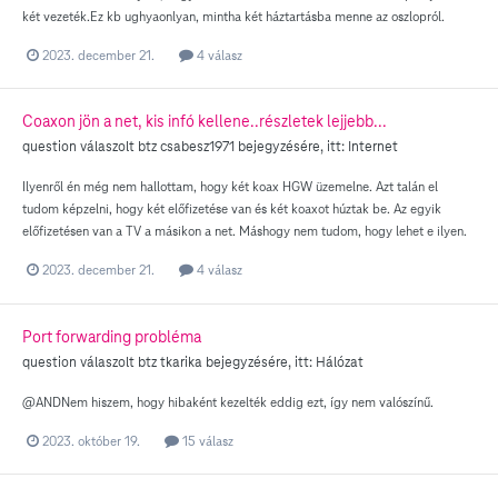
két vezeték.Ez kb ughyaonlyan, mintha két háztartásba menne az oszlopról.
2023. december 21.
4 válasz
Coaxon jön a net, kis infó kellene..részletek lejjebb...
question válaszolt
btz
csabesz1971
bejegyzésére, itt:
Internet
Ilyenről én még nem hallottam, hogy két koax HGW üzemelne. Azt talán el
tudom képzelni, hogy két előfizetése van és két koaxot húztak be. Az egyik
előfizetésen van a TV a másikon a net. Máshogy nem tudom, hogy lehet e ilyen.
2023. december 21.
4 válasz
Port forwarding probléma
question válaszolt
btz
tkarika
bejegyzésére, itt:
Hálózat
@ANDNem hiszem, hogy hibaként kezelték eddig ezt, így nem valószínű.
2023. október 19.
15 válasz