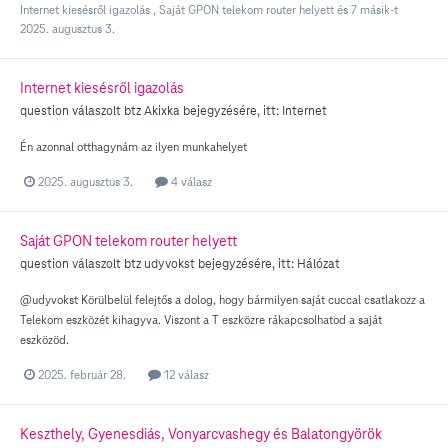
Internet kiesésről igazolás
,
Saját GPON telekom router helyett
és 7 másik-t
2025. augusztus 3.
Internet kiesésről igazolás
question válaszolt
btz
Akixka
bejegyzésére, itt:
Internet
Én azonnal otthagynám az ilyen munkahelyet
2025. augusztus 3.
4 válasz
Saját GPON telekom router helyett
question válaszolt
btz
udyvokst
bejegyzésére, itt:
Hálózat
@udyvokst Körülbelül felejtős a dolog, hogy bármilyen saját cuccal csatlakozz a
Telekom eszközét kihagyva. Viszont a T eszközre rákapcsolhatod a saját
eszközöd.
2025. február 28.
12 válasz
Keszthely, Gyenesdiás, Vonyarcvashegy és Balatongyörök