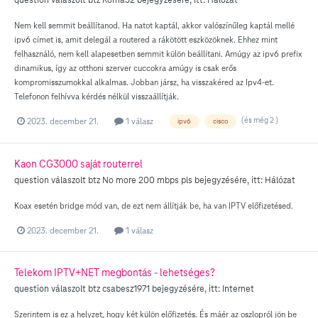
Nem kell semmit beállítanod. Ha natot kaptál, akkor valószínűleg kaptál mellé
ipv6 címet is, amit delegál a routered a rákötött eszközöknek. Ehhez mint
felhasználó, nem kell alapesetben semmit külön beállítani. Amúgy az ipv6 prefix
dinamikus, így az otthoni szerver cuccokra amúgy is csak erős
kompromisszumokkal alkalmas. Jobban jársz, ha visszakéred az Ipv4-et.
Telefonon felhívva kérdés nélkül visszaállítják.
(és még 2 )
2023. december 21.
1 válasz
ipv6
cisco
Kaon CG3000 saját routerrel
question válaszolt
btz
No more 200 mbps pls
bejegyzésére, itt:
Hálózat
Koax esetén bridge mód van, de ezt nem állítják be, ha van IPTV előfizetésed.
2023. december 21.
1 válasz
Telekom IPTV+NET megbontás - lehetséges?
question válaszolt
btz
csabesz1971
bejegyzésére, itt:
Internet
Szerintem is ez a helyzet, hogy két külön előfizetés. És máér az oszlopról jön be