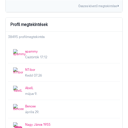
Összes követő megtekintése
Profil megtekintések
38495 profilmegtekintés
spammy
Csütörtök 17:12
NTibor
Kedd 07:26
AbelL
május 9.
Bencee
április 29.
Nagy János 1955