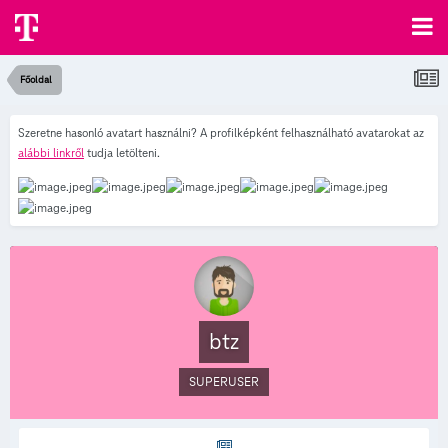
Főoldal
Szeretne hasonló avatart használni? A profilképként felhasználható avatarokat az
alábbi linkről
tudja letölteni.
btz
SUPERUSER