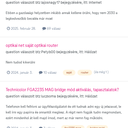
question válaszolt
btz
lajosnagy17
bejegyzésére, itt:
Internet
Ebben a gazdasági helyzetben inkább annak kellene örülni, hogy nem 2030 a
legkedvezőbb becslés már most
2025. február 28.
69 válasz
optikai net saját optikai router
question válaszolt
btz
Petyb00
bejegyzésére, itt:
Hálózat
Nem tudod kikerülni
(és még 1 )
2024. január 3.
10 válasz
saját
router
Technicolor FGA2235 MAG bridge mód aktiválás, tapasztalatok?
question válaszolt
btz
luczsoma
bejegyzésére, itt:
Hálózat
Telefonon kell felhívni az ügyfélszolgálatot és ott tudnak adni egy új jelszavat, le
kell írni egy papírra és onnantól meglesz. A régit nem fogják tudni megmondani,
ezért mindenhol át kell majd írnod, mert az már nemn fog működni.
fga2235 mag
bridge mód