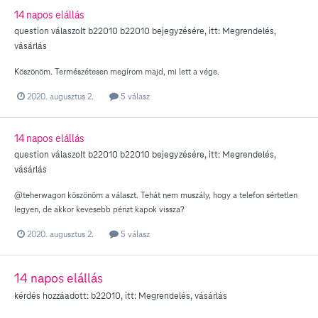
14 napos elállás
question válaszolt
b22010
b22010
bejegyzésére, itt:
Megrendelés,
vásárlás
Köszönöm. Természétesen megírom majd, mi lett a vége.
2020. augusztus 2.
5 válasz
14 napos elállás
question válaszolt
b22010
b22010
bejegyzésére, itt:
Megrendelés,
vásárlás
@teherwagon köszönöm a választ. Tehát nem muszály, hogy a telefon sértetlen
legyen, de akkor kevesebb pénzt kapok vissza?
2020. augusztus 2.
5 válasz
14 napos elállás
kérdés hozzáadott:
b22010
, itt:
Megrendelés, vásárlás