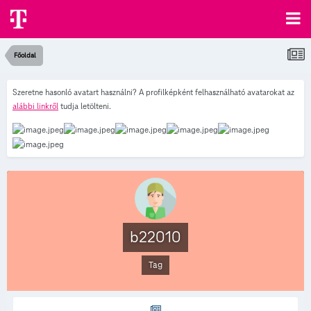
Főoldal
Szeretne hasonló avatart használni? A profilképként felhasználható avatarokat az
alábbi linkről
tudja letölteni.
b22010
Tag