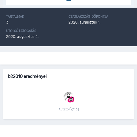
TARTALMAK
CSATLAKOZÁS IDŐPONTJA
3
2020. augusztus 1.
UTOLSÓ LÁTOGATÁS
2020. augusztus 2.
b22010 eredményei
Kutató (2/13)