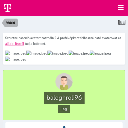
Főoldal
Szeretne hasonló avatart használni? A profilképként felhasználható avatarokat az
alábbi linkről
tudja letölteni.
baloghroli96
Tag