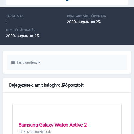
TARTALMAK
CSATLAKOZÁS IDŐPONTJA
1
2020. augusztus 25.
UTOLSÓ LÁTOGATÁS
2020. augusztus 25.
Tartalomtípus
Bejegyzések, amit baloghroli96 posztolt
Samsung Galaxy Watch Active 2
itt:
Egyéb készülékek