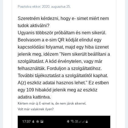
Posztolva ekkor:
2020. augusztus 25.
Szeretném kérdezni, hogy e- simet miért nem
tudok aktiválni?
Ugyanis többször próbáltam és nem sikerül.
Beolvasom a e-sim QR kódját elindul egy
kapcsolódási folyamat, majd egy hiba üzenet
jelenik meg, idézem "Nem sikerült beállítani a
szolgáltatást. A kód érvénytelen, vagy már
felhasználták. Forduljon a szolgáltatóhoz.
További tájékoztatást a szolgáltatótól kaphat.
A(z) eszköz adatai hasznos lehet." Ez estben
egy 109 hibakód jelenik meg az eszköz
adatira kattintva.
Kértem már új E-simet is, de nem járok sikerrel.
Volt már valakinek ilyen?