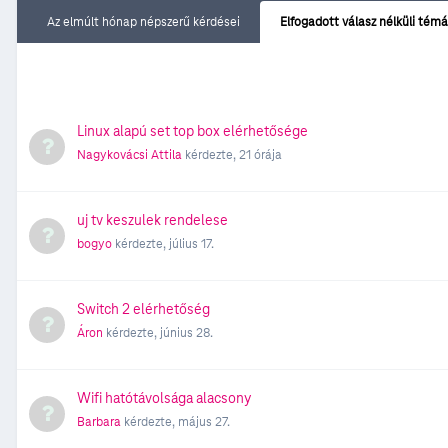
Az elmúlt hónap népszerű kérdései
Elfogadott válasz nélküli tém
Linux alapú set top box elérhetősége
Nagykovácsi Attila
kérdezte,
21 órája
uj tv keszulek rendelese
bogyo
kérdezte,
július 17.
Switch 2 elérhetőség
Áron
kérdezte,
június 28.
Wifi hatótávolsága alacsony
Barbara
kérdezte,
május 27.