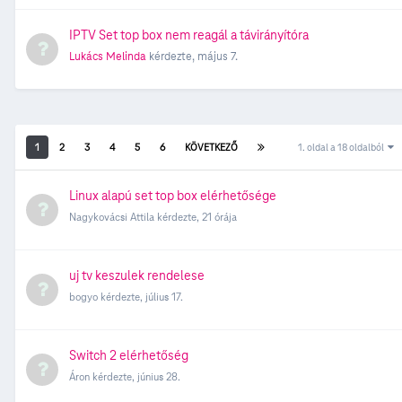
IPTV Set top box nem reagál a távirányítóra
Lukács Melinda
kérdezte,
május 7.
1
2
3
4
5
6
KÖVETKEZŐ
1. oldal a 18 oldalból
Linux alapú set top box elérhetősége
Nagykovácsi Attila
kérdezte,
21 órája
uj tv keszulek rendelese
bogyo
kérdezte,
július 17.
Switch 2 elérhetőség
Áron
kérdezte,
június 28.