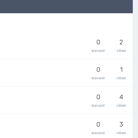
0
2
szavazat
válasz
0
1
szavazat
válasz
0
4
szavazat
válasz
0
3
szavazat
válasz