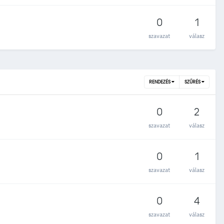
0
1
szavazat
válasz
RENDEZÉS
SZŰRÉS
0
2
szavazat
válasz
0
1
szavazat
válasz
0
4
szavazat
válasz