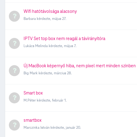
Wifi hatótávolsága alacsony
Barbara
kérdezte,
május 27.
IPTV Set top box nem reagál a távirányítóra
Lukács Melinda
kérdezte,
május 7.
Új MacBook képernyő hiba, nem pixel mert minden szinben lá
Big Mark
kérdezte,
március 28.
Smart box
M.Péter
kérdezte,
február 1.
smartbox
Marczinka István
kérdezte,
január 20.