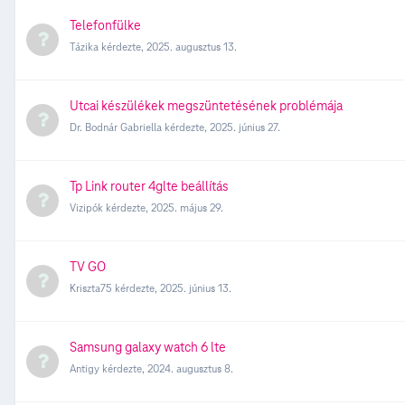
Telefonfülke
Tázika
kérdezte,
2025. augusztus 13.
Utcai készülékek megszüntetésének problémája
Dr. Bodnár Gabriella
kérdezte,
2025. június 27.
Tp Link router 4glte beállítás
Vizipók
kérdezte,
2025. május 29.
TV GO
Kriszta75
kérdezte,
2025. június 13.
Samsung galaxy watch 6 lte
Antigy
kérdezte,
2024. augusztus 8.