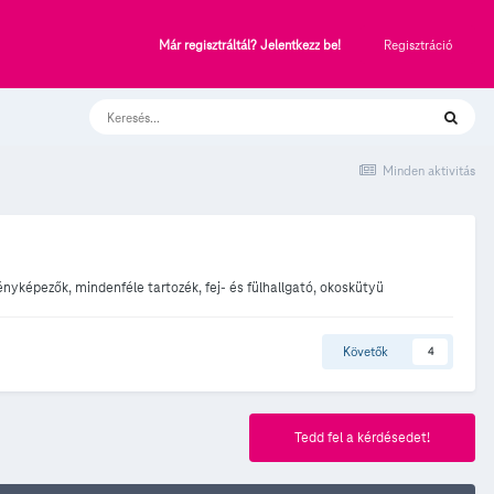
Regisztráció
Már regisztráltál? Jelentkezz be!
Minden aktivitás
ényképezők, mindenféle tartozék, fej- és fülhallgató, okoskütyü
Követők
4
Tedd fel a kérdésedet!