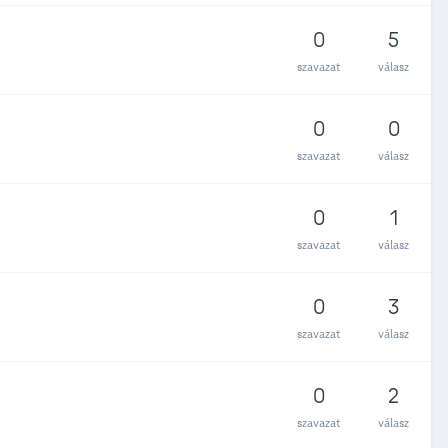
0
5
szavazat
válasz
0
0
szavazat
válasz
0
1
szavazat
válasz
0
3
szavazat
válasz
0
2
szavazat
válasz