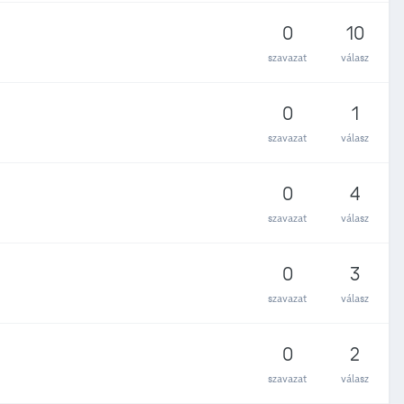
0
10
szavazat
válasz
0
1
szavazat
válasz
0
4
szavazat
válasz
0
3
szavazat
válasz
0
2
szavazat
válasz