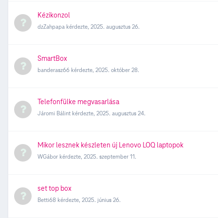
Kézikonzol
dzZahpapa
kérdezte,
2025. augusztus 26.
SmartBox
banderasz66
kérdezte,
2025. október 28.
Telefonfülke megvasarlása
Járomi Bálint
kérdezte,
2025. augusztus 24.
Mikor lesznek készleten új Lenovo LOQ laptopok
WGábor
kérdezte,
2025. szeptember 11.
set top box
Betti68
kérdezte,
2025. június 26.