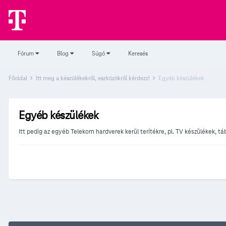
Fórum
Blog
Súgó
Keresés
Főoldal
Itt meg a készülékekről, eszközökről kérdezz!
Egyéb készülékek
Egyéb készülékek
Itt pedig az egyéb Telekom hardverek kerül terítékre, pl. TV készülékek, 