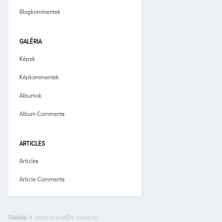
Blogkommentek
GALÉRIA
Képek
Képkommentek
Albumok
Album Comments
ARTICLES
Articles
Article Comments
Főoldal
antal.miklos@t-online.hu