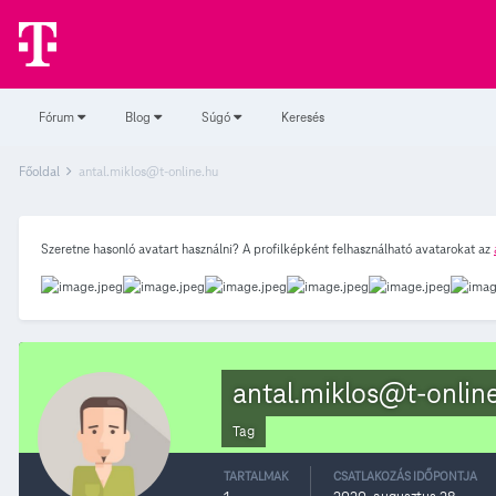
Fórum
Blog
Súgó
Keresés
Főoldal
antal.miklos@t-online.hu
Szeretne hasonló avatart használni? A profilképként felhasználható avatarokat az
antal.miklos@t-onlin
Tag
TARTALMAK
CSATLAKOZÁS IDŐPONTJA