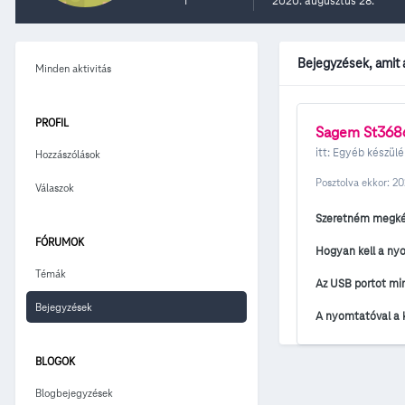
1
2020. augusztus 28.
Bejegyzések, amit 
Minden aktivitás
PROFIL
Sagem St3686 
itt:
Egyéb készülé
Hozzászólások
Posztolva ekkor:
20
Válaszok
Szeretném megkér
FÓRUMOK
Hogyan kell a ny
Témák
Az USB portot min
Bejegyzések
A nyomtatóval a 
BLOGOK
Blogbejegyzések