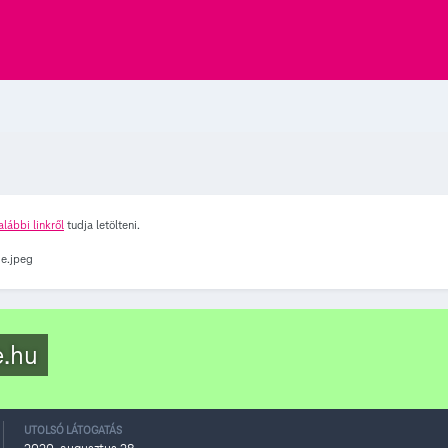
alábbi linkről
tudja letölteni.
e.hu
UTOLSÓ LÁTOGATÁS