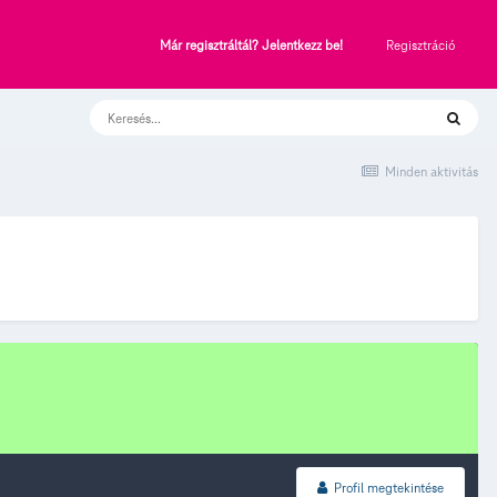
Regisztráció
Már regisztráltál? Jelentkezz be!
Minden aktivitás
Profil megtekintése