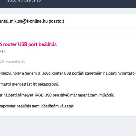
2020. augusztus 28.
antal.miklos@t-online.hu posztolt
router USB port beállítás
kek
20. augusztus 28.
dezni, hogy a Sagem ST3686 Router USB portját szeretném hálózati nyomtató c
omattó megosztást itt bekapcsolni.
t hálózati tárhelyet (4GB USB pen drive) már használtam, működik.
kapcsolat beállítás nem. Köszönöm válaszát.