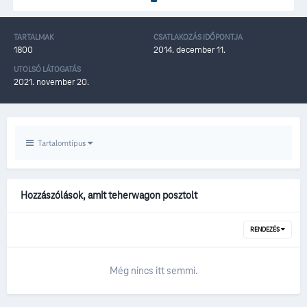
TARTALMAK
CSATLAKOZÁS IDŐPONTJA
1800
2014. december 11.
UTOLSÓ LÁTOGATÁS
2021. november 20.
Tartalomtípus
Hozzászólások, amit teherwagon posztolt
RENDEZÉS
Még nincs itt semmi.