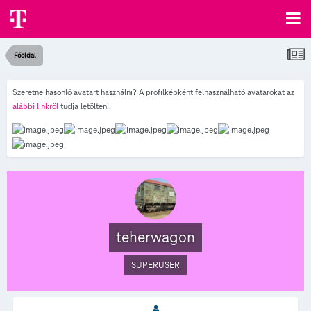
Főoldal
Szeretne hasonló avatart használni? A profilképként felhasználható avatarokat az
alábbi linkről
tudja letölteni.
teherwagon
SUPERUSER