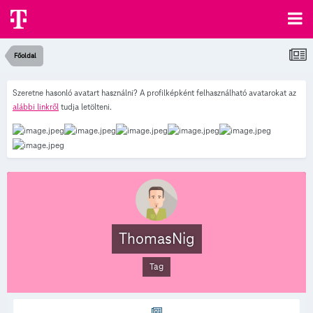
Főoldal
Szeretne hasonló avatart használni? A profilképként felhasználható avatarokat az
alábbi linkről
tudja letölteni.
ThomasNig
Tag