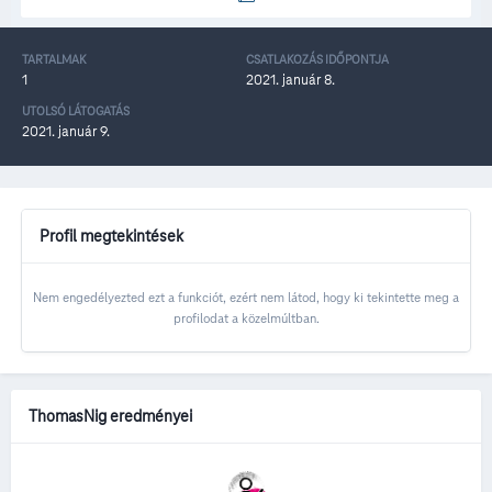
TARTALMAK
CSATLAKOZÁS IDŐPONTJA
1
2021. január 8.
UTOLSÓ LÁTOGATÁS
2021. január 9.
Profil megtekintések
Nem engedélyezted ezt a funkciót, ezért nem látod, hogy ki tekintette meg a
profilodat a közelmúltban.
ThomasNig eredményei