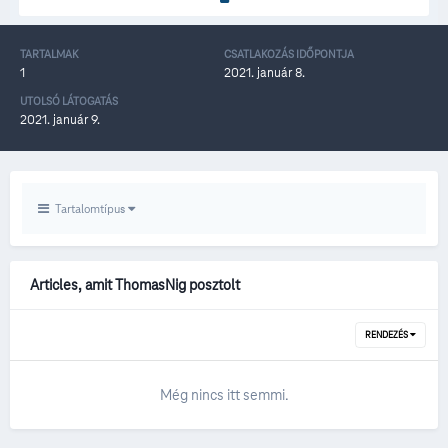
TARTALMAK
CSATLAKOZÁS IDŐPONTJA
1
2021. január 8.
UTOLSÓ LÁTOGATÁS
2021. január 9.
Tartalomtípus
Articles, amit ThomasNig posztolt
RENDEZÉS
Még nincs itt semmi.