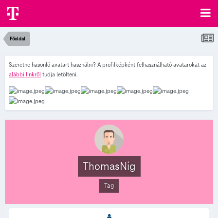
Főoldal
Szeretne hasonló avatart használni? A profilképként felhasználható avatarokat az
alábbi linkről
tudja letölteni.
ThomasNig
Tag