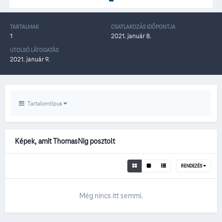
TARTALMAK
CSATLAKOZÁS IDŐPONTJA
1
2021. január 8.
UTOLSÓ LÁTOGATÁS
2021. január 9.
Tartalomtípus
Képek, amit ThomasNig posztolt
RENDEZÉS
Még nincs itt semmi.