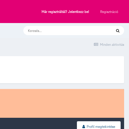
Regisztráció
Már regisztráltál? Jelentkezz be!
Minden aktivitás
Profil megtekintése