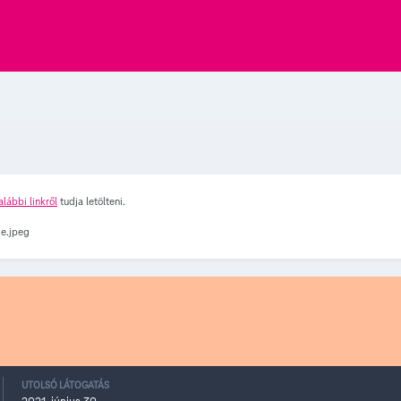
alábbi linkről
tudja letölteni.
UTOLSÓ LÁTOGATÁS