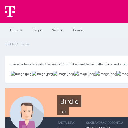
Fórum
Blog
Súgó
Keresés
Főoldal
Birdie
Szeretne hasonló avatart használni? A profilképként felhasználható avatarokat az
Birdie
Tag
TARTALMAK
CSATLAKOZÁS IDŐPONTJA