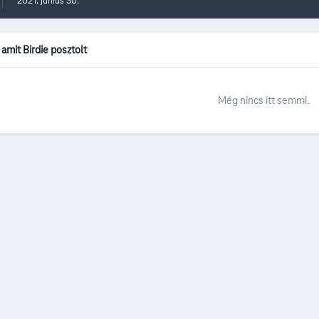
2021. június 30.
mit Birdie posztolt
Még nincs itt semmi.