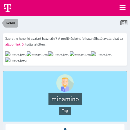
Főoldal
Szeretne hasonló avatart használni? A profilképként felhasználható avatarokat az
alábbi linkről
tudja letölteni.
minamino
Tag