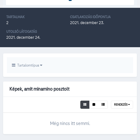
TARTALMAK
CSATLAKOZÁS IDŐPONTJA
2
2021. december 23.
UTOLSÓ LÁTOGATÁS
2021. december 24.
Tartalomtípus
Képek, amit minamino posztolt
RENDEZÉS
Még nincs itt semmi.