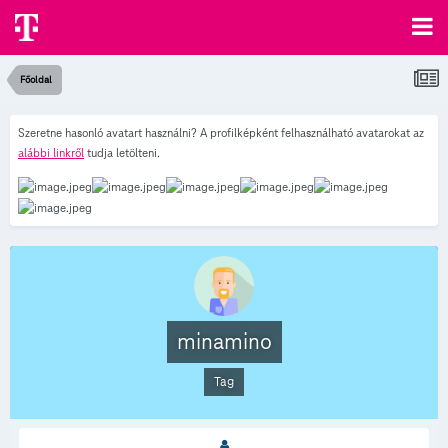
Főoldal
Szeretne hasonló avatart használni? A profilképként felhasználható avatarokat az
alábbi linkről
tudja letölteni.
minamino
Tag