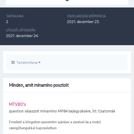
TARTALMAK
CSATLAKOZÁS IDŐPONTJA
2
2021. december 23.
UTOLSÓ LÁTOGATÁS
2021. december 24.
Tartalomtípus
Minden, amit minamino posztolt
MTV80's
question válaszolt
minamino
MP84
bejegyzésére, itt:
Csatornák
Emellett a klingelton szeretném ajánlani a zenével és a mobil
csengőhangokkal kapcsolatban