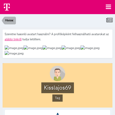
Főoldal
Szeretne hasonló avatart használni? A profilképként felhasználható avatarokat az
alábbi linkről
tudja letölteni.
Kisslajos69
Tag