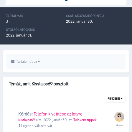
TARTALMAK
CSATLAKOZÁS IDŐPONTJA
3
2022. január 30.
UTOLSÓ LÁTOGATÁS
2022. január 31.
Tartalomtípus
Témák, amit Kisslajos69 posztolt
RENDEZÉS
Kérdés:
Telefon kivetítése az iptvre
Kisslajos69
által
2022. január 30.
itt:
Telekom tippek
Legjobb válaszra vár