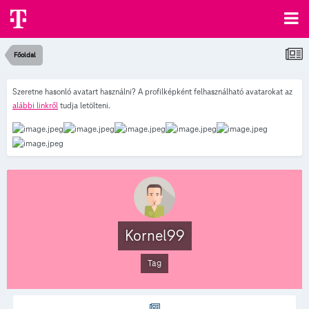
Főoldal
Szeretne hasonló avatart használni? A profilképként felhasználható avatarokat az
alábbi linkről
tudja letölteni.
Kornel99
Tag