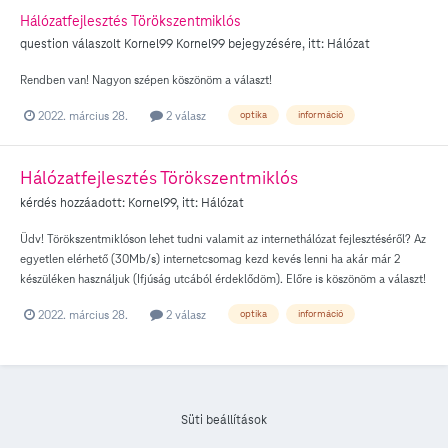
Hálózatfejlesztés Törökszentmiklós
question válaszolt
Kornel99
Kornel99
bejegyzésére, itt:
Hálózat
Rendben van! Nagyon szépen köszönöm a választ!
2022. március 28.
2 válasz
optika
információ
Hálózatfejlesztés Törökszentmiklós
kérdés hozzáadott:
Kornel99
, itt:
Hálózat
Üdv! Törökszentmiklóson lehet tudni valamit az internethálózat fejlesztéséről? Az
egyetlen elérhető (30Mb/s) internetcsomag kezd kevés lenni ha akár már 2
készüléken használjuk (Ifjúság utcából érdeklődöm). Előre is köszönöm a választ!
2022. március 28.
2 válasz
optika
információ
Süti beállítások