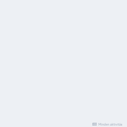
Minden aktivitás