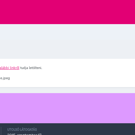
alábbi linkről
tudja letölteni.
UTOLSÓ LÁTOGATÁS