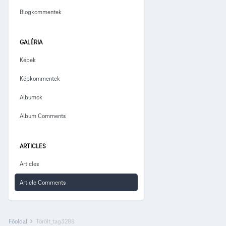
Blogkommentek
GALÉRIA
Képek
Képkommentek
Albumok
Album Comments
ARTICLES
Articles
Article Comments
Főoldal
Törölt_tag3288