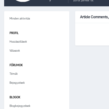
5
2015. június 15.
Article Comments, 
Minden aktivitás
PROFIL
Hozzászólások
Válaszok
FÓRUMOK
Témák
Bejegyzések
BLOGOK
Blogbejegyzések