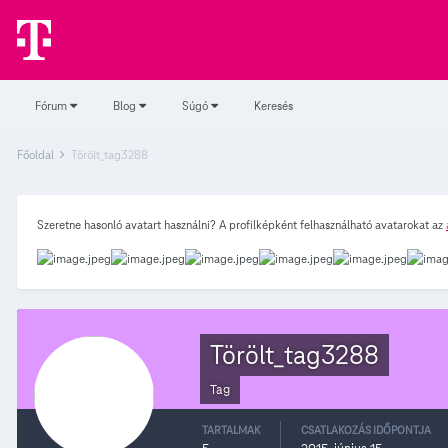
Fórum
Blog
Súgó
Keresés
Főoldal
Törölt_tag3288
Szeretne hasonló avatart használni? A profilképként felhasználható avatarokat az
Törölt_tag3288
Tag
TARTALMAK
CSATLAKOZÁS IDŐPONTJA