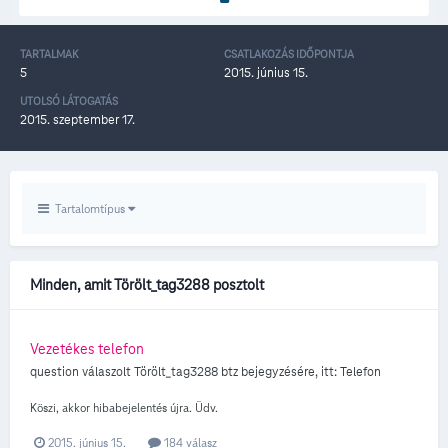
TARTALMAK
CSATLAKOZÁS IDŐPONTJA
5
2015. június 15.
UTOLSÓ LÁTOGATÁS
2015. szeptember 17.
Tartalomtípus
Minden, amit Törölt_tag3288 posztolt
Vezetékes telefon
question válaszolt
Törölt_tag3288
btz
bejegyzésére, itt:
Telefon
Köszi, akkor hibabejelentés újra. Üdv.
2015. június 15.
184 válasz