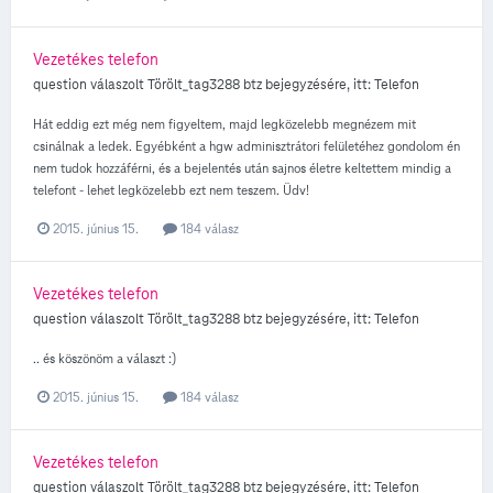
Vezetékes telefon
question válaszolt
Törölt_tag3288
btz
bejegyzésére, itt:
Telefon
Hát eddig ezt még nem figyeltem, majd legközelebb megnézem mit
csinálnak a ledek. Egyébként a hgw adminisztrátori felületéhez gondolom én
nem tudok hozzáférni, és a bejelentés után sajnos életre keltettem mindig a
telefont - lehet legközelebb ezt nem teszem. Üdv!
2015. június 15.
184 válasz
Vezetékes telefon
question válaszolt
Törölt_tag3288
btz
bejegyzésére, itt:
Telefon
.. és köszönöm a választ :)
2015. június 15.
184 válasz
Vezetékes telefon
question válaszolt
Törölt_tag3288
btz
bejegyzésére, itt:
Telefon