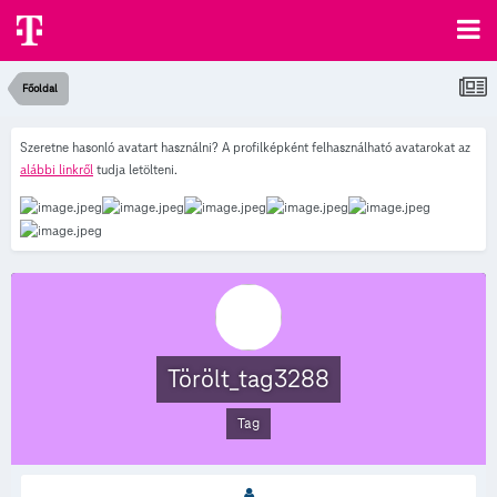
Főoldal
Szeretne hasonló avatart használni? A profilképként felhasználható avatarokat az
alábbi linkről
tudja letölteni.
Törölt_tag3288
Tag