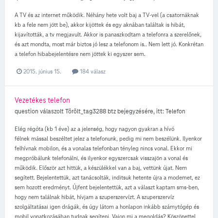
A TV és az internet működik. Néhány hete volt baj a TV-vel (a csatornáknak
kb a fele nem jött be), akkor kijöttek és egy aknában találtak is hibát,
kijavították, a tv megjavult. Akkor is panaszkodtam a telefonra a szerelőnek,
és azt mondta, most már biztos jó lesz a telefonom is.. Nem lett jó. Konkrétan
a telefon hibabejelentésre nem jöttek ki egyszer sem.
2015. június 15.
184 válasz
Vezetékes telefon
question válaszolt
Törölt_tag3288
btz
bejegyzésére, itt:
Telefon
Elég régóta (kb 1 éve) az a jelenség, hogy nagyon gyakran a hívó
félnek mással beszéltet jelez a telefonunk, pedig mi nem beszélünk. Ilyenkor
felhívnak mobilon, és a vonalas telefonban tényleg nincs vonal. Ekkor mi
megpróbálunk telefonálni, és ilyenkor egyszercsak visszajön a vonal és
működik. Először azt hittük, a készülékkel van a baj, vettünk újat. Nem
segített. Bejelentettük, azt tanácsolták, inditsuk hetente újra a modemet, ez
sem hozott eredményt. Újfent bejelentettük, azt a választ kaptam sms-ben,
hogy nem találnak hibát, hívjam a szuperszervízt. A szuperszervíz
szolgáltatásai igen drágák, és úgy látom a honlapon inkább számytógép és
mobil vonatkozásában tudnak segíteni. Vajon mi a megoldás? Köszönettel