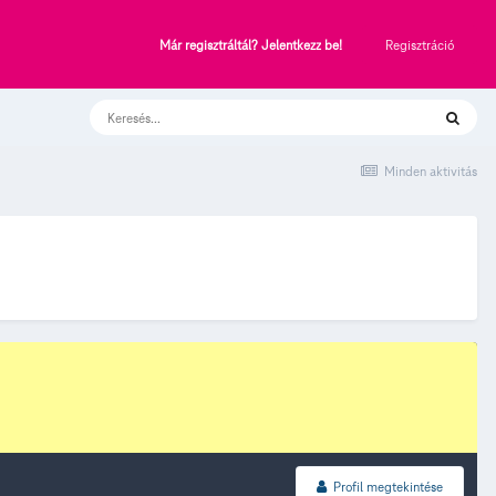
Regisztráció
Már regisztráltál? Jelentkezz be!
Minden aktivitás
Profil megtekintése