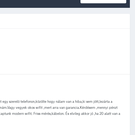
egy szerelö telefonon,közölte hogy nálam van a hiba,ki sem jött,lezárta a
émám.Vagy vegyek okos wifit ,mert arra van garancia.Kérdésem ,mennyi pénzt
ptunk modern wifit. Friss mérés,kábelon. És elvileg akkor jó ,ha 20 alatt van a