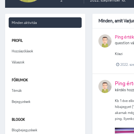
2
2022. szeptember 16.
Minden, amit Varju
Minden aktivitás
Ping érték
PROFIL
question vá
Hozzászólások
Köszi
Válaszok
2022. sz
FÓRUMOK
Ping ér
kérdés hoz
Témák
Kb 1 éve elk
Bejegyzések
hibajegyet (
akarnak még 
ping. Ilyenk
BLOGOK
Blogbejegyzések