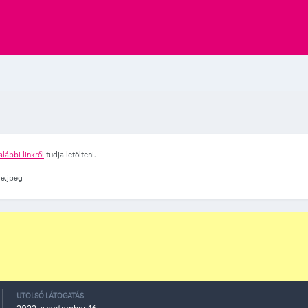
alábbi linkről
tudja letölteni.
UTOLSÓ LÁTOGATÁS