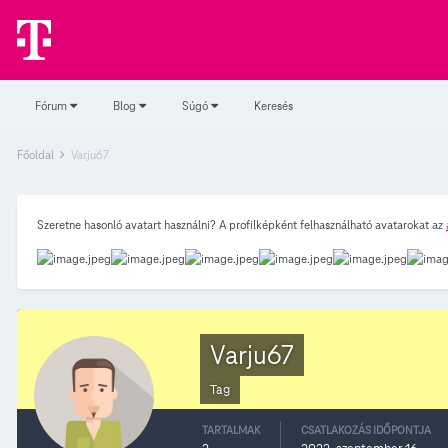
Fórum
Blog
Súgó
Keresés
Főoldal
Varju67
Szeretne hasonló avatart használni? A profilképként felhasználható avatarokat az
Varju67
Tag
TARTALMAK
CSATLAKOZÁS IDŐPONTJA