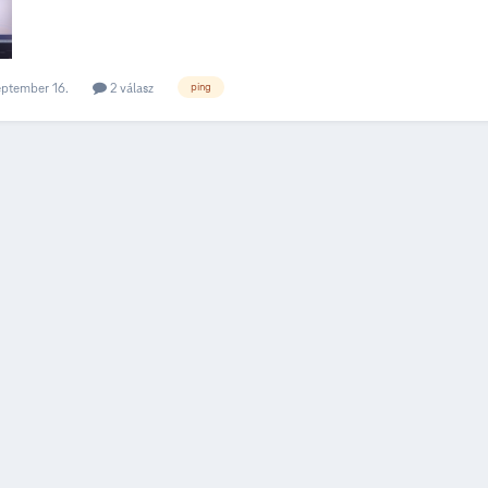
eptember 16.
2 válasz
ping