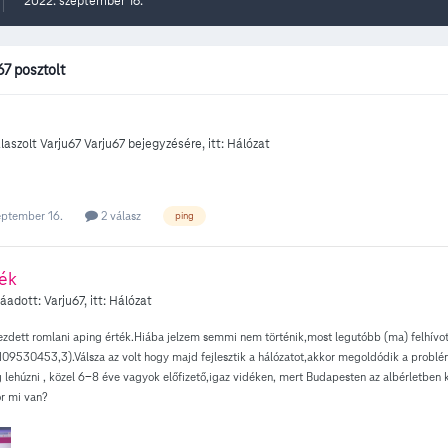
2022. szeptember 16.
67 posztolt
laszolt
Varju67
Varju67
bejegyzésére, itt:
Hálózat
eptember 16.
2 válasz
ping
ték
záadott:
Varju67
, itt:
Hálózat
ezdett romlani aping érték.Hiába jelzem semmi nem történik,most legutóbb (ma) felhívott 
109530453,3).Válsza az volt hogy majd fejlesztik a hálózatot,akkor megoldódik a probl
lehúzni , közel 6-8 éve vagyok előfizető,igaz vidéken, mert Budapesten az albérletben ka
or mi van?