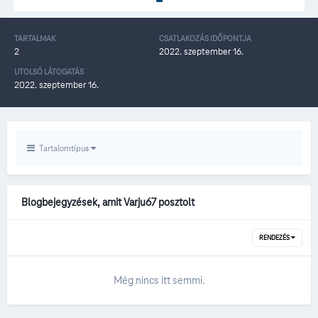
TARTALMAK
CSATLAKOZÁS IDŐPONTJA
2
2022. szeptember 16.
UTOLSÓ LÁTOGATÁS
2022. szeptember 16.
Tartalomtípus
Blogbejegyzések, amit Varju67 posztolt
RENDEZÉS
Még nincs itt semmi.