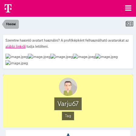
Főoldal
Szeretne hasonló avatart használni? A profilképként felhasználható avatarokat az
alábbi linkről
tudja letölteni.
Varju67
Tag